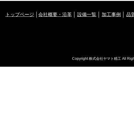
トップページ
│
会社概要・沿革
│
設備一覧
│
加工事例
│
品
Copyright 株式会社ヤマト精工 All