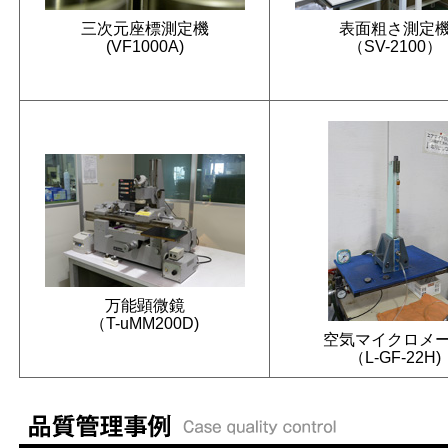
三次元座標測定機
表面粗さ測定
(VF1000A)
（SV-2100）
万能顕微鏡
（T-uMM200D)
空気マイクロメ
（L-GF-22H)